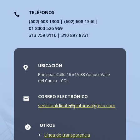
TELÉFONOS

(602) 608 1300 | (602) 608 1346 |
01 8000 526 969
313 759 0116 | 310 897 8731
UBICACIÓN

Principal: Calle 16 #1A-88 Yumbo, Valle
del Cauca – COL
CORREO ELECTRÓNICO

servicioalcliente@pinturasalgreco.com
OTROS

Línea de transparencia