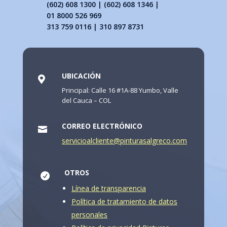
(602) 608 1300 | (602) 608 1346 |
01 8000 526 969
313 759 0116 | 310 897 8731
UBICACIÓN

Principal: Calle 16 #1A-88 Yumbo, Valle
del Cauca – COL
CORREO ELECTRÓNICO

servicioalcliente@pinturasalgreco.com
OTROS

Línea de transparencia
Política de tratamiento de datos
personales