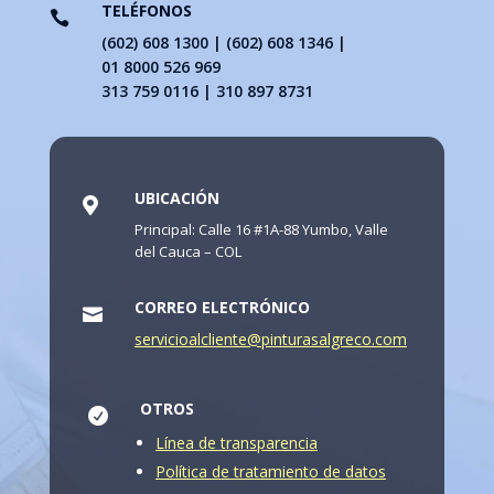
TELÉFONOS

(602) 608 1300 | (602) 608 1346 |
01 8000 526 969
313 759 0116 | 310 897 8731
UBICACIÓN

Principal: Calle 16 #1A-88 Yumbo, Valle
del Cauca – COL
CORREO ELECTRÓNICO

servicioalcliente@pinturasalgreco.com
OTROS

Línea de transparencia
Política de tratamiento de datos