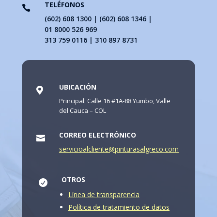
TELÉFONOS

(602) 608 1300 | (602) 608 1346 |
01 8000 526 969
313 759 0116 | 310 897 8731
UBICACIÓN

Principal: Calle 16 #1A-88 Yumbo, Valle
del Cauca – COL
CORREO ELECTRÓNICO

servicioalcliente@pinturasalgreco.com
OTROS

Línea de transparencia
Política de tratamiento de datos