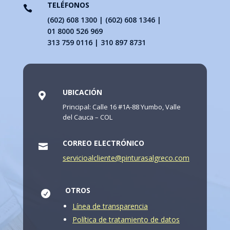
TELÉFONOS

(602) 608 1300 | (602) 608 1346 |
01 8000 526 969
313 759 0116 | 310 897 8731
UBICACIÓN

Principal: Calle 16 #1A-88 Yumbo, Valle
del Cauca – COL
CORREO ELECTRÓNICO

servicioalcliente@pinturasalgreco.com
OTROS

Línea de transparencia
Política de tratamiento de datos