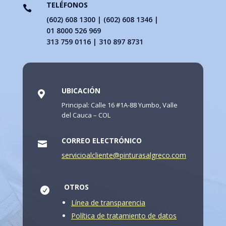
TELÉFONOS

(602) 608 1300 | (602) 608 1346 |
01 8000 526 969
313 759 0116 | 310 897 8731
UBICACIÓN

Principal: Calle 16 #1A-88 Yumbo, Valle
del Cauca – COL
CORREO ELECTRÓNICO

servicioalcliente@pinturasalgreco.com
OTROS

Línea de transparencia
Política de tratamiento de datos