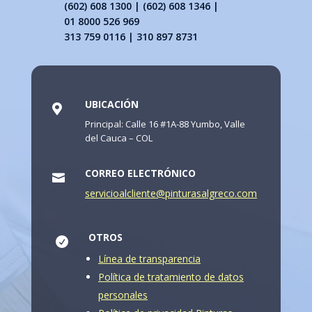
(602) 608 1300 | (602) 608 1346 |
01 8000 526 969
313 759 0116 | 310 897 8731
UBICACIÓN

Principal: Calle 16 #1A-88 Yumbo, Valle
del Cauca – COL
CORREO ELECTRÓNICO

servicioalcliente@pinturasalgreco.com
OTROS

Línea de transparencia
Política de tratamiento de datos
personales