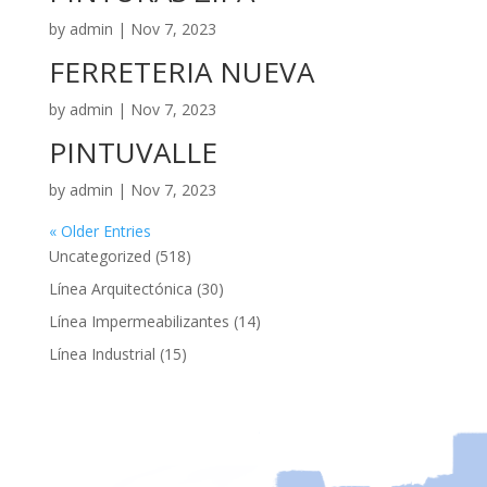
by
admin
|
Nov 7, 2023
FERRETERIA NUEVA
by
admin
|
Nov 7, 2023
PINTUVALLE
by
admin
|
Nov 7, 2023
« Older Entries
518
Uncategorized
518
productos
30
Línea Arquitectónica
30
productos
14
Línea Impermeabilizantes
14
productos
15
Línea Industrial
15
productos