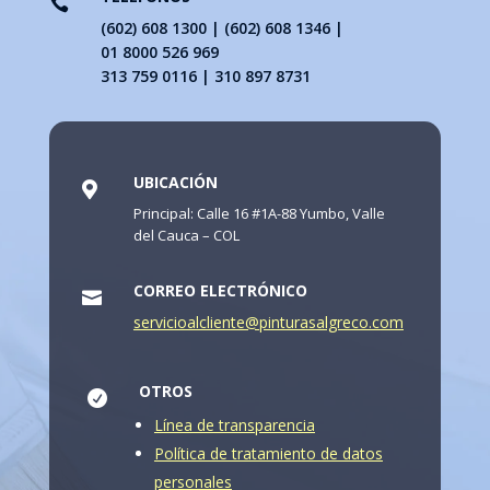

(602) 608 1300 | (602) 608 1346 |
01 8000 526 969
313 759 0116 | 310 897 8731
UBICACIÓN

Principal: Calle 16 #1A-88 Yumbo, Valle
del Cauca – COL
CORREO ELECTRÓNICO

servicioalcliente@pinturasalgreco.com
OTROS

Línea de transparencia
Política de tratamiento de datos
personales