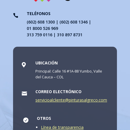
TELÉFONOS

(602) 608 1300 | (602) 608 1346 |
01 8000 526 969
313 759 0116 | 310 897 8731
UBICACIÓN

Principal: Calle 16 #1A-88 Yumbo, Valle
del Cauca – COL
CORREO ELECTRÓNICO

servicioalcliente@pinturasalgreco.com
OTROS

Línea de transparencia