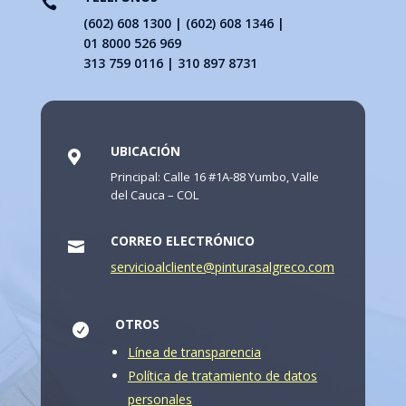

(602) 608 1300 | (602) 608 1346 |
01 8000 526 969
313 759 0116 | 310 897 8731
UBICACIÓN

Principal: Calle 16 #1A-88 Yumbo, Valle
del Cauca – COL
CORREO ELECTRÓNICO

servicioalcliente@pinturasalgreco.com
OTROS

Línea de transparencia
Política de tratamiento de datos
personales