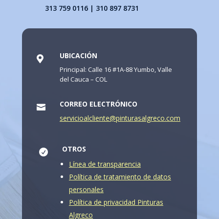
313 759 0116 | 310 897 8731
UBICACIÓN

Principal: Calle 16 #1A-88 Yumbo, Valle
del Cauca – COL
CORREO ELECTRÓNICO

servicioalcliente@pinturasalgreco.com
OTROS

Línea de transparencia
Política de tratamiento de datos
personales
Política de privacidad Pinturas
Algreco