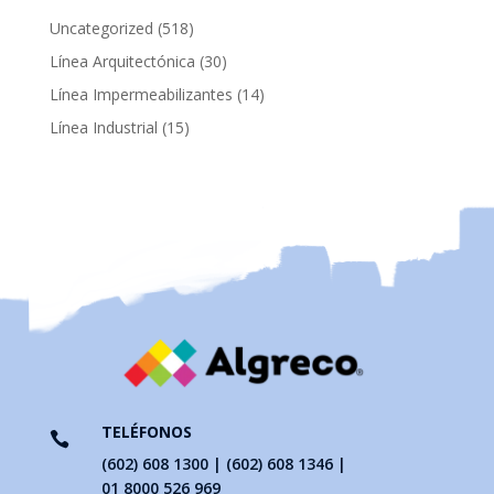
518
Uncategorized
518
productos
30
Línea Arquitectónica
30
productos
14
Línea Impermeabilizantes
14
productos
15
Línea Industrial
15
productos
TELÉFONOS

(602) 608 1300 | (602) 608 1346 |
01 8000 526 969