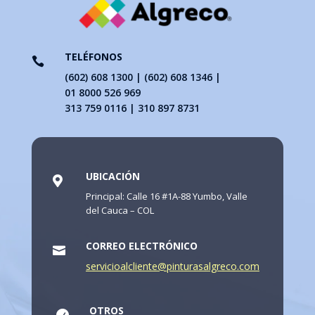
TELÉFONOS

(602) 608 1300 | (602) 608 1346 |
01 8000 526 969
313 759 0116 | 310 897 8731
UBICACIÓN

Principal: Calle 16 #1A-88 Yumbo, Valle
del Cauca – COL
CORREO ELECTRÓNICO

servicioalcliente@pinturasalgreco.com
OTROS