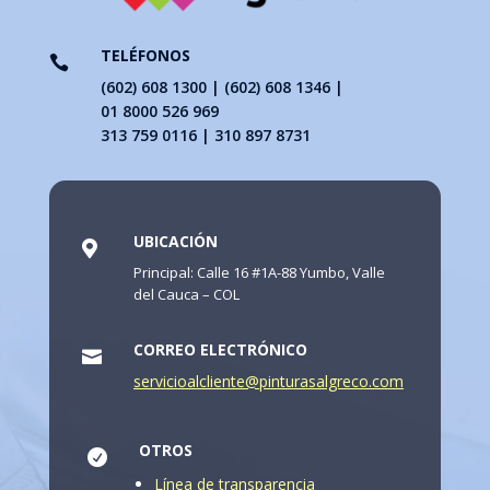
TELÉFONOS

(602) 608 1300 | (602) 608 1346 |
01 8000 526 969
313 759 0116 | 310 897 8731
UBICACIÓN

Principal: Calle 16 #1A-88 Yumbo, Valle
del Cauca – COL
CORREO ELECTRÓNICO

servicioalcliente@pinturasalgreco.com
OTROS

Línea de transparencia