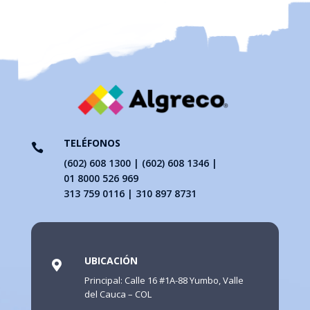
TELÉFONOS

(602) 608 1300 | (602) 608 1346 |
01 8000 526 969
313 759 0116 | 310 897 8731
UBICACIÓN

Principal: Calle 16 #1A-88 Yumbo, Valle
del Cauca – COL