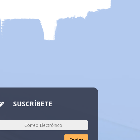
SUSCRÍBETE

Enviar