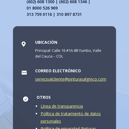
(602) 608 1300 | (602) 608 1346 |
01 8000 526 969
313 759 0116 | 310 897 8731
UBICACIÓN

Principal: Calle 16 #1A-88 Yumbo, Valle
del Cauca – COL
CORREO ELECTRÓNICO

servicioalcliente@pinturasalgreco.com
OTROS

Línea de transparencia
Política de tratamiento de datos
personales
Política de privacidad Pinturas