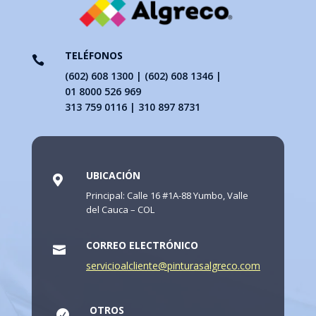
TELÉFONOS

(602) 608 1300 | (602) 608 1346 |
01 8000 526 969
313 759 0116 | 310 897 8731
UBICACIÓN

Principal: Calle 16 #1A-88 Yumbo, Valle
del Cauca – COL
CORREO ELECTRÓNICO

servicioalcliente@pinturasalgreco.com
OTROS
