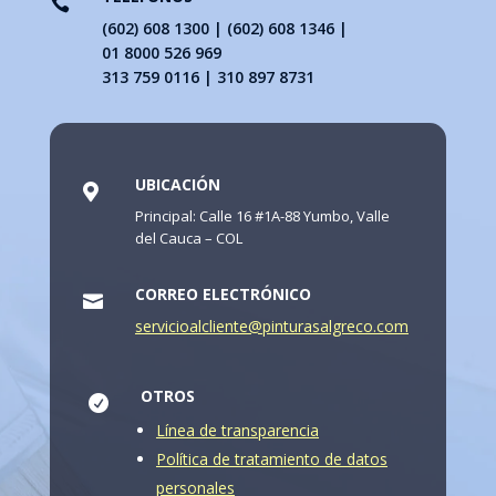

(602) 608 1300 | (602) 608 1346 |
01 8000 526 969
313 759 0116 | 310 897 8731
UBICACIÓN

Principal: Calle 16 #1A-88 Yumbo, Valle
del Cauca – COL
CORREO ELECTRÓNICO

servicioalcliente@pinturasalgreco.com
OTROS

Línea de transparencia
Política de tratamiento de datos
personales